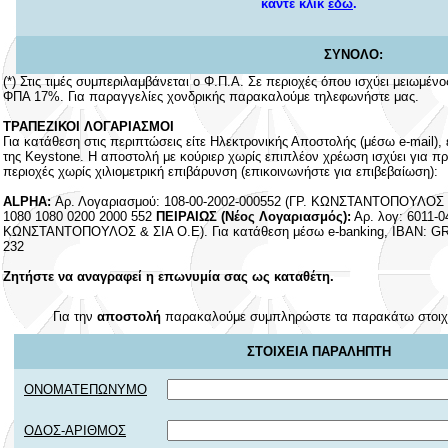
κάντε κλικ
εδώ
.
ΣΥΝΟΛΟ:
(*) Στις τιμές συμπεριλαμβάνεται ο Φ.Π.Α. Σε περιοχές όπου ισχύει μειωμέ
ΦΠΑ 17%. Για παραγγελίες χονδρικής παρακαλούμε τηλεφωνήστε μας.
ΤΡΑΠΕΖΙΚΟΙ ΛΟΓΑΡΙΑΣΜΟΙ
Για κατάθεση στις περιπτώσεις είτε Ηλεκτρονικής Αποστολής (μέσω e-mail),
της Keystone. Η αποστολή με κούριερ χωρίς επιπλέον χρέωση ισχύει για π
περιοχές χωρίς χιλιομετρική επιβάρυνση (επικοινωνήστε για επιβεβαίωση):
ALPHA:
Αρ. Λογαριασμού: 108-00-2002-000552 (ΓΡ. ΚΩΝΣΤΑΝΤΟΠΟΥΛΟΣ &
1080 1080 0200 2000 552
ΠΕΙΡΑΙΩΣ (Νέος Λογαριασμός):
Αρ. λογ: 6011-0
ΚΩΝΣΤΑΝΤΟΠΟΥΛΟΣ & ΣΙΑ Ο.Ε). Για κατάθεση μέσω e-banking, IBAN: GR3
232
Ζητήστε να αναγραφεί η επωνυμία σας ως καταθέτη.
Για την
αποστολή
παρακαλούμε συμπληρώστε τα παρακάτω στοιχ
ΣΤΟΙΧΕΙΑ ΠΑΡΑΛΗΠΤΗ
ΟΝΟΜΑΤΕΠΩΝΥΜΟ
ΟΔΟΣ-ΑΡΙΘΜΟΣ