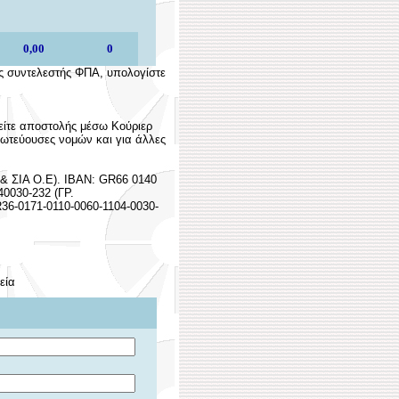
νος συντελεστής ΦΠΑ, υπολογίστε
 είτε αποστολής μέσω Κούριερ
ρωτεύουσες νομών και για άλλες
 ΣΙΑ Ο.Ε). IBAN: GR66 0140
40030-232 (ΓΡ.
6-0171-0110-0060-1104-0030-
εία