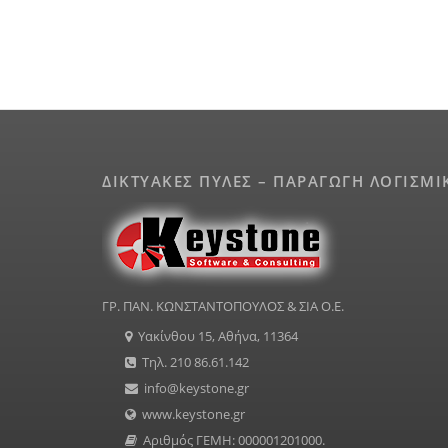
ΔΙΚΤΥΑΚΕΣ ΠΥΛΕΣ – ΠΑΡΑΓΩΓΗ ΛΟΓΙΣΜΙ
ΓΡ. ΠΑΝ. ΚΩΝΣΤΑΝΤΟΠΟΥΛΟΣ & ΣΙΑ Ο.Ε.
Υακίνθου 15, Αθήνα, 11364
Τηλ. 210 86.61.142
info@keystone.gr
www.keystone.gr
Αριθμός ΓΕΜΗ: 000001201000.