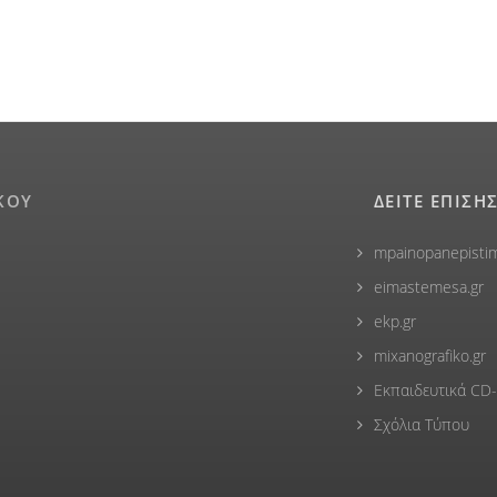
ΚΟΥ
ΔΕΙΤΕ ΕΠΙΣΗ
mpainopanepistim
eimastemesa.gr
ekp.gr
mixanografiko.gr
Εκπαιδευτικά C
Σχόλια Τύπου