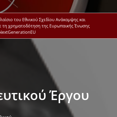
λαίσιο του Εθνικού Σχεδίου Ανάκαμψης και
με τη χρηματοδότηση της Ευρωπαικής Ένωσης
 NextGenerationEU
ευτικού Έργου