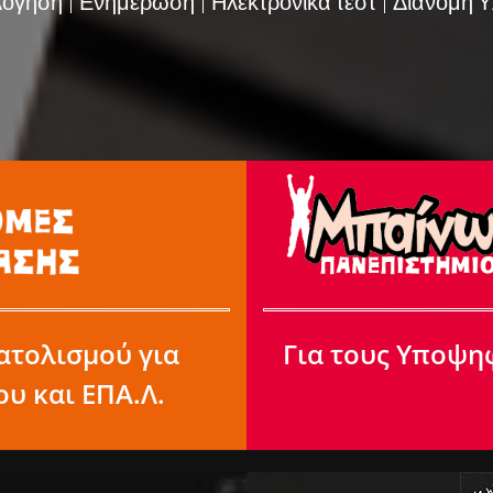
λόγηση | Ενημέρωση | Ηλεκτρονικά τεστ | Διανομή Υ
ατολισμού για
Για τους Υποψη
ου και ΕΠΑ.Λ.