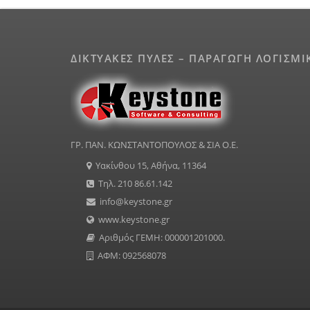
ΔΙΚΤΥΑΚΕΣ ΠΥΛΕΣ – ΠΑΡΑΓΩΓΗ ΛΟΓΙΣΜΙ
ΓΡ. ΠΑΝ. ΚΩΝΣΤΑΝΤΟΠΟΥΛΟΣ & ΣΙΑ Ο.Ε.
Υακίνθου 15, Αθήνα, 11364
Τηλ. 210 86.61.142
info@keystone.gr
www.keystone.gr
Αριθμός ΓΕΜΗ: 000001201000.
ΑΦΜ: 092568078