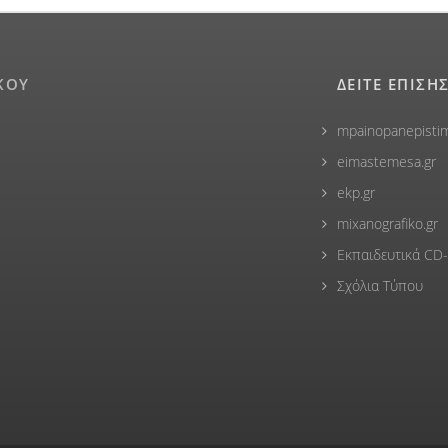
ΚΟΥ
ΔΕΙΤΕ ΕΠΙΣΗ
mpainopanepistim
eimastemesa.gr
ekp.gr
mixanografiko.gr
Εκπαιδευτικά C
Σχόλια Τύπου