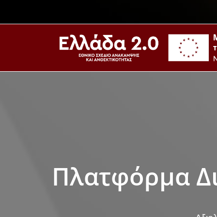
Πλατφόρμα Δι